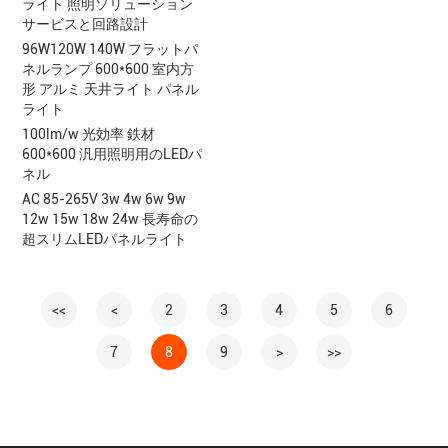
ライト 照明ソリューション
サービスと回路設計
96W120W 140W フラットパ
ネルランプ 600*600 室内方
形 アルミ 天井ライト パネル
ライト
100lm/w 光効率 鉄材
600*600 汎用照明用のLEDパ
ネル
AC 85-265V 3w 4w 6w 9w
12w 15w 18w 24w 長寿命の
超スリムLEDパネルライト
<<
<
2
3
4
5
6
7
8
9
>
>>