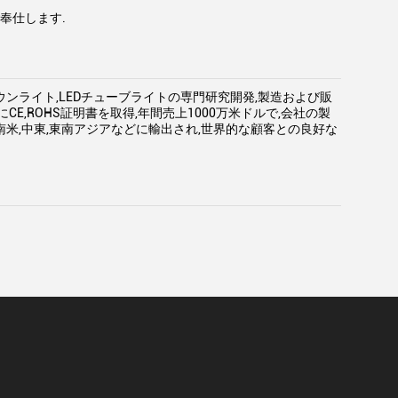
奉仕します.
ダウンライト,LEDチューブライトの専門研究開発,製造および販
でにCE,ROHS証明書を取得,年間売上1000万米ドルで,会社の製
南米,中東,東南アジアなどに輸出され,世界的な顧客との良好な