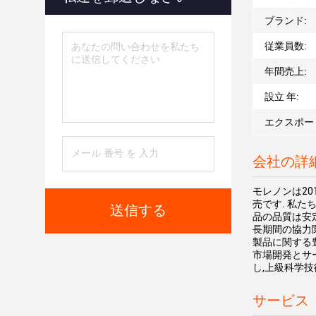
ブランド:
従業員数:
年間売上:
設立 年:
エクスポー
会社の詳
モレノンは20
売です. 私たち
送信する
品の品質は安
長期間の協力
製品に関する
市場開発とサ
し,上級科学
サービス