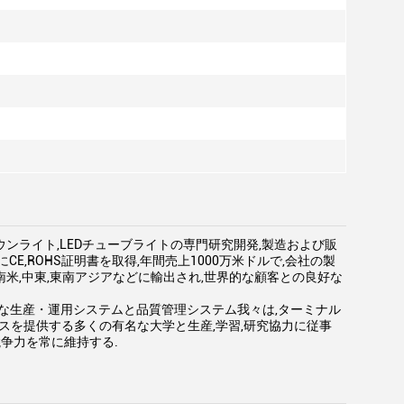
ダウンライト,LEDチューブライトの専門研究開発,製造および販
でにCE,ROHS証明書を取得,年間売上1000万米ドルで,会社の製
南米,中東,東南アジアなどに輸出され,世界的な顧客との良好な
な生産・運用システムと品質管理システム我々は,ターミナル
スを提供する多くの有名な大学と生産,学習,研究協力に従事
争力を常に維持する.