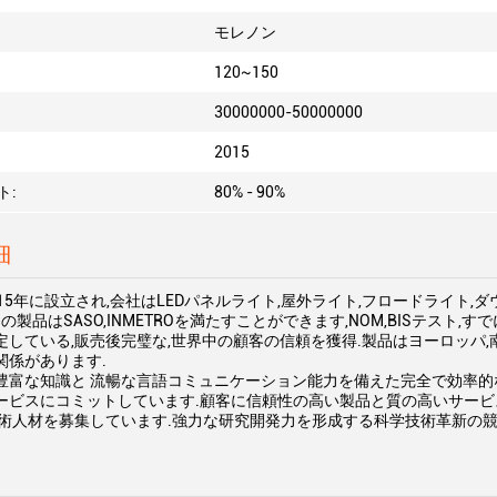
モレノン
120~150
30000000-50000000
2015
ト:
80% - 90%
細
15年に設立され,会社はLEDパネルライト,屋外ライト,フロードライト,
の製品はSASO,INMETROを満たすことができます,NOM,BISテスト,す
定している,販売後完璧な,世界中の顧客の信頼を獲得.製品はヨーロッパ,
関係があります.
豊富な知識と 流暢な言語コミュニケーション能力を備えた完全で効率的
ービスにコミットしています.顧客に信頼性の高い製品と質の高いサービ
技術人材を募集しています.強力な研究開発力を形成する科学技術革新の競