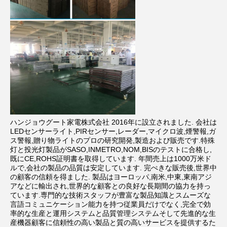
ハンジョウグート家電株式会社 2016年に設立されました. 会社は
LEDセンサーライト,PIRセンサー,レーダー,マイクロ波,煙警報,ガ
ス警報,贈り物ライトのプロの研究開発,製造および販売です.特殊
灯と投光灯製品がSASO,INMETRO,NOM,BISのテストに合格し,
既にCE,ROHS証明書を取得しています. 年間売上は1000万米ド
ルで,会社の製品の品質は安定しています. 完ぺきな販売後,世界中
の顧客の信頼を得ました. 製品はヨーロッパ,南米,中東,東南アジ
アなどに輸出され,世界的な顧客との良好な長期間の協力を持っ
ています.専門的な技術スタッフが豊富な製品知識とスムーズな
言語コミュニケーション能力を持つ従業員だけでなく,完全で効
率的な生産と運用システムと品質管理システムそして先進的な生
産機器顧客に信頼性の高い製品と質の高いサービスを提供するた