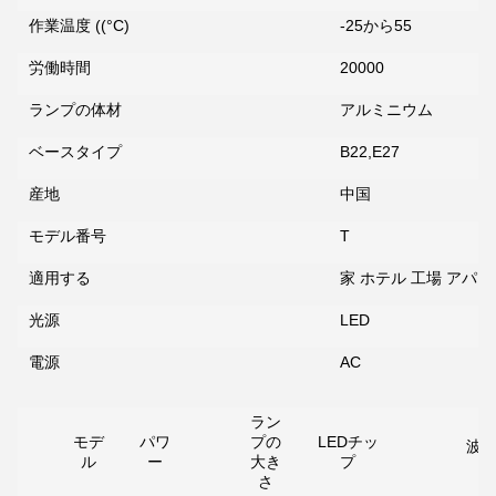
作業温度 ((°C)
-25から55
労働時間
20000
ランプの体材
アルミニウム
ベースタイプ
B22,E27
産地
中国
モデル番号
T
送信
適用する
家 ホテル 工場 アパ
光源
LED
電源
AC
ラン
モデ
パワ
プの
LEDチッ
波
ル
ー
大き
プ
さ