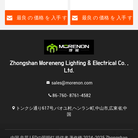
12W 15W 18W 20W
SKD LEDBULB オーム
す
最良 の 価格 を 入手 す
最良 の 価格 を 入手 す
る
る
Zhongshan Moreneng Lighting & Electrical Co. ,
Ltd.
sales@morenon.com
86-760- 8761-4582
トンクシ通り617号,バオユ村,ヘンラン町,中山市,広東省,中
国
中国 良質 LEDの照明灯 提供者 著作権 2024-2025 Zhongshan