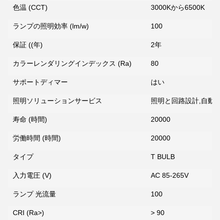
色温 (CCT)
3000Kから6500K
ランプの照明効率 (lm/w)
100
保証 ((年)
2年
カラーレンダリングインデックス (Ra)
80
サポートディマー
はい
照明ソリューションサービス
照明と回路設計,自動C
寿命 (時間)
20000
労働時間 (時間)
20000
メッセージ
タイプ
T BULB
折り返しご連絡いたします！
入力電圧 (V)
AC 85-265V
ランプ 光流量
100
CRI (Ra>)
> 90