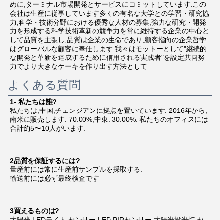
めに,ターミナル市場開発とサービスにコミットしています.この
会社は生産に従事しています多くの有名な大学との学習・研究協
力,科学・技術分野における優秀な人材の募集,強力な研究・開発
力を形成する科学技術革新の競争力を常に維持する企業の中心と
して品質を主張し,品質は企業の生命であり,顧客指向の企業哲学
はグローバルな顧客に奉仕します.我々はモットーとして"継続的
な開発と革新を達成するために信用される実践者"を設定共同努
力でより大きなケーキを作り出す方法として
よくある質問
1- 私たちは誰?
私たちは,中国,チェンジアンに拠点を置いています. 2016年から,
南米に販売します. 70.00%,中東. 30.00%. 私たちのオフィスには
合計約5〜10人がいます.
2品質を保証するには?
量産前には常に生産前サンプルを採取する.
輸送前には必ず最終検査です
3買えるものは?
太陽光 LEDライト,センサー LED,PIRセンサー,太陽光投光灯,セ