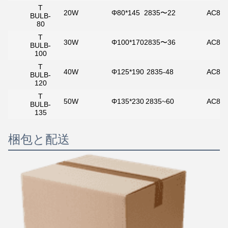
T
20W
Φ80*145
2835〜22
AC85-
BULB-
80
T
30W
Φ100*170
2835〜36
AC85-
BULB-
100
T
40W
Φ125*190
2835-48
AC85-
BULB-
120
T
50W
Φ135*230
2835~60
AC85-
BULB-
135
梱包と配送