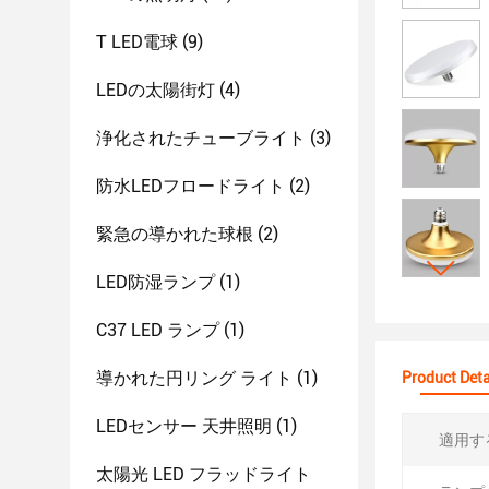
T LED電球
(9)
LEDの太陽街灯
(4)
浄化されたチューブライト
(3)
防水LEDフロードライト
(2)
緊急の導かれた球根
(2)
LED防湿ランプ
(1)
C37 LED ランプ
(1)
導かれた円リング ライト
(1)
Product Deta
LEDセンサー 天井照明
(1)
適用す
太陽光 LED フラッドライト