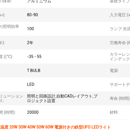
の体材:
アルミニウム
基礎タイプ
>):
80-90
入力電圧 (v
の照明効率
100
ランプ 光流
:
年):
2年
労働寿命 (
カラーレン
((°C):
-35 - 55
インデックス 
T BULB
電源:
LED
サポートデ
リューション
照明と回路設計,自動CADレイアウト,プ
寿命 (時間)
ス:
ロジェクト設置
 (時間):
20000
材料:
作業温度 20W 30W 40W 50W 60W 電源付きの鉄型UFO LEDライト