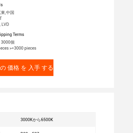
ls
広東,中国
T
, LVD
ipping Terms
3000個
eces >=3000 pieces
の 価格 を 入手 する
:
3000Kから6500K