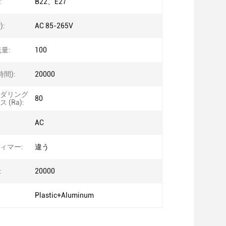
:
B22、E27
):
AC 85-265V
量:
100
時間):
20000
ダリング
80
(Ra):
AC
ィマー:
違う
:
20000
Plastic+Aluminum