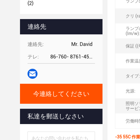
ランプ
(2)
クリ (ra
連絡先
ランプ
(lm/w)
連絡先:
Mr. David
保証 ((
テレ:
86-760- 8761-4582
作業温度 
タイプ:
光源:
今連絡してください
照明ソ
サービ
私達を郵送しなさい
労働時間
-35 55C 