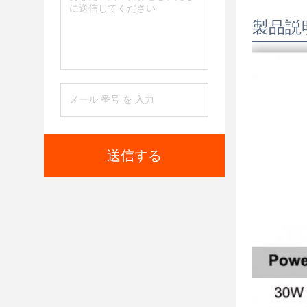
製品説
送信する