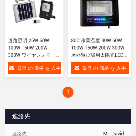
道路照明 25W 60W
80C 作業温度 30W 60W
100W 150W 200W
100W 150W 200W 300W
300W ワイヤレスモーシ
屋外遊び場用太陽光LEDラ
ョンセンサー 太陽光
ンプ
最良 の 価格 を 入手
最良 の 価格 を 入手
LED投光灯
する
する
1
連絡先
連絡先:
Mr. David