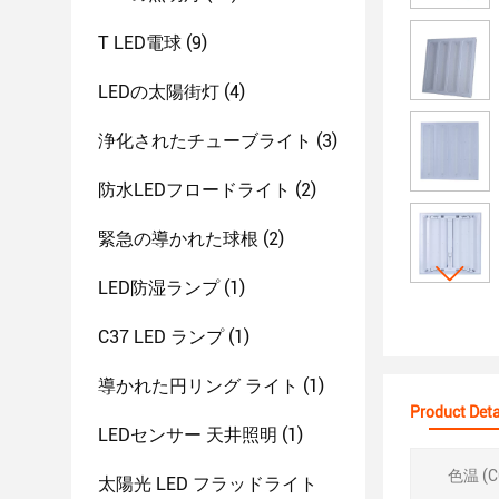
T LED電球
(9)
LEDの太陽街灯
(4)
浄化されたチューブライト
(3)
防水LEDフロードライト
(2)
緊急の導かれた球根
(2)
LED防湿ランプ
(1)
C37 LED ランプ
(1)
導かれた円リング ライト
(1)
Product Deta
LEDセンサー 天井照明
(1)
色温 (C
太陽光 LED フラッドライト