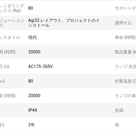
レンダリング
80
サポートデ
クス (Ra):
リューション
Agi32 レイアウト、プロジェクトのイ
適用する:
ス:
ンストール
ンスタイル:
現代
寿命 (時間)
 (時間):
20000
製品重量 (k
(v):
AC175-265V
ランプ 光流
>):
80
作業温度 ((°
 (時間):
20000
ランプの体
:
IP44
光源:
年):
2年
港: