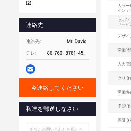
(2)
カラー
インデッ
照明ソ
連絡先
サービ
デザイ
連絡先:
Mr. David
労働時間
テレ:
86-760- 8761-4582
入力電圧 
クリ (ra
今連絡してください
労働寿命
IP 評価
私達を郵送しなさい
保証 ((