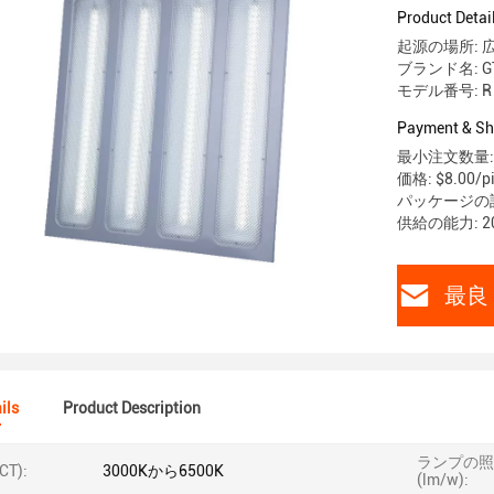
Product Detai
起源の場所: 
ブランド名: G
モデル番号: R
Payment & Sh
最小注文数量: 
価格: $8.00/pi
パッケージの
供給の能力: 2
最良 
ils
Product Description
ランプの照
CT):
3000Kから6500K
(lm/w):