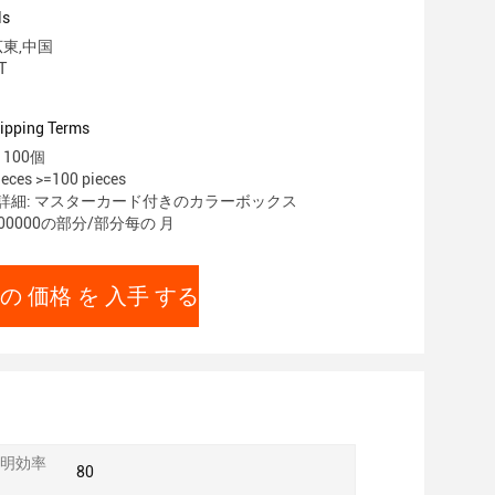
ls
広東,中国
T
ipping Terms
100個
eces >=100 pieces
詳細: マスターカード付きのカラーボックス
00000の部分/部分每の 月
の 価格 を 入手 する
明効率
80