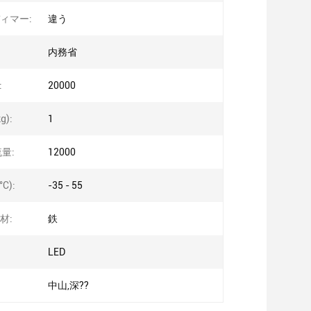
ィマー:
違う
内務省
:
20000
g):
1
量:
12000
C):
-35 - 55
材:
鉄
LED
中山,深??