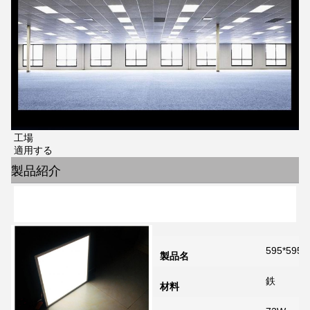
工場
適用する
製品紹介
595*5
製品名
鉄
材料