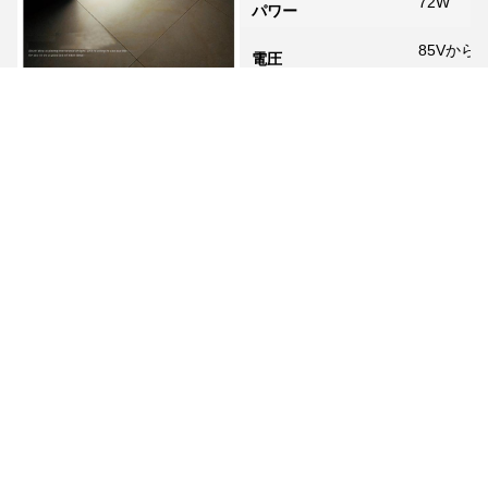
72W
パワー
85Vから2
電圧
モデル
GTSP02
色温
3000K/40
パワー
パワー接続
ランプ
長さ
72W
72ケーブル
7200
595*59