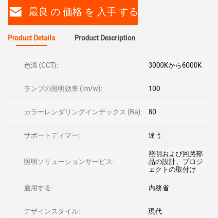
最良 の 価格 を 入手 する
Product Details
Product Description
色温 (CCT):
3000Kから6000K
ランプの照明効率 (lm/w):
100
カラーレンダリングインデックス (Ra):
80
サポートディマー:
違う
照明および回路部
照明ソリューションサービス:
品の設計、プロジ
ェクトの取付け
適用する:
内務省
デザインスタイル:
現代