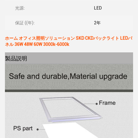
光源:
LED
保証 ((年):
2年
ホーム オフィス照明ソリューション SKD CKDバックライト LEDパ
ネル 36W 48W 60W 3000k-6000k
製品説明