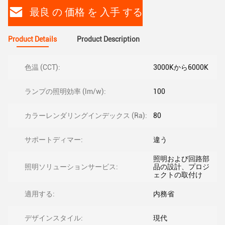
最良 の 価格 を 入手 する
Product Details
Product Description
色温 (CCT):
3000Kから6000K
ランプの照明効率 (lm/w):
100
カラーレンダリングインデックス (Ra):
80
サポートディマー:
違う
照明および回路部
照明ソリューションサービス:
品の設計、プロジ
ェクトの取付け
適用する:
内務省
デザインスタイル:
現代