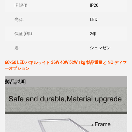
IP 評価:
IP20
光源:
LED
保証 ((年):
2年
港:
シェンゼン
60x60 LED パネルライト 36W 40W 52W 1kg 製品重量と NO ディマ
ーオプション
製品説明