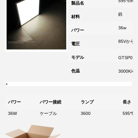
595*5
製品名
鉄
材料
36w
パワー
85Vから2
電圧
モデル
GTSP01
色温
3000K/40
パワー
パワー接続
ランプ
長さ
36W
ケーブル
3600
595*59