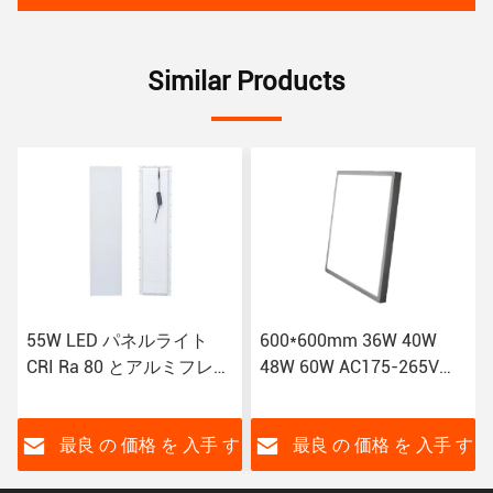
Similar Products
600*600mm 36W 40W
595x595 42W LEDバック
48W 60W AC175-265Vの
ライト IP20 評価と省エネ
ための表面マウントされ
たLEDパネルライト
す
最良 の 価格 を 入手 す
最良 の 価格 を 入手 す