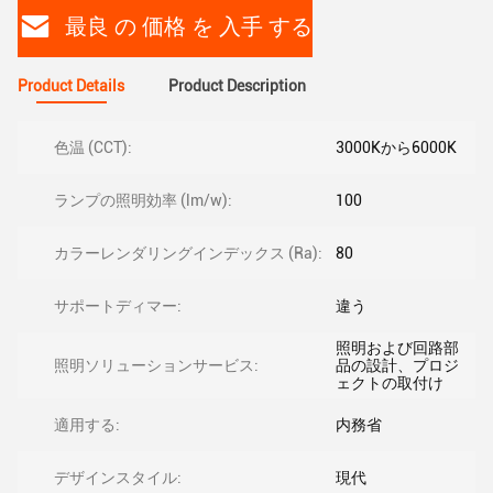
最良 の 価格 を 入手 する
Product Details
Product Description
色温 (CCT):
3000Kから6000K
ランプの照明効率 (lm/w):
100
カラーレンダリングインデックス (Ra):
80
サポートディマー:
違う
照明および回路部
照明ソリューションサービス:
品の設計、プロジ
ェクトの取付け
適用する:
内務省
デザインスタイル:
現代