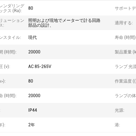
レンダリング
80
サポートデ
クス (Ra):
リューション
照明および現地でメーターで計る回路
適用する:
ス:
部品の設計、
ンスタイル:
現代
寿命 (時間)
 (時間):
20000
製品重量 (k
(v):
AC 85-265V
ランプ 光流
>):
80
作業温度 ((°
 (時間):
20000
ランプの体
:
IP44
光源:
年):
2年
港: