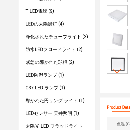
T LED電球
(9)
LEDの太陽街灯
(4)
浄化されたチューブライト
(3)
防水LEDフロードライト
(2)
緊急の導かれた球根
(2)
LED防湿ランプ
(1)
C37 LED ランプ
(1)
導かれた円リング ライト
(1)
Product Deta
LEDセンサー 天井照明
(1)
色温 (C
太陽光 LED フラッドライト