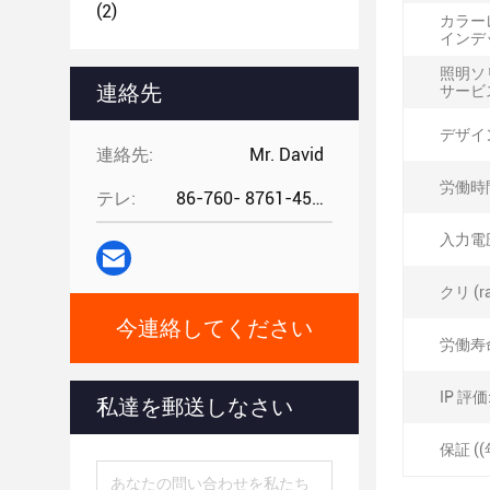
(2)
カラー
インデッ
照明ソ
連絡先
サービ
デザイ
連絡先:
Mr. David
労働時間
テレ:
86-760- 8761-4582
入力電圧 
クリ (ra
今連絡してください
労働寿命
IP 評価
私達を郵送しなさい
保証 ((