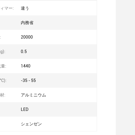
ィマー:
違う
内務省
:
20000
g):
0.5
量:
1440
C):
-35 - 55
材:
アルミニウム
LED
シェンゼン