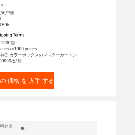
ls
広東,中国
T
TP05
ipping Terms
1000個
eces >=1000 pieces
詳細: カラーボックスのマスターカートン
00000枚/月
の 価格 を 入手 する
明効率
80