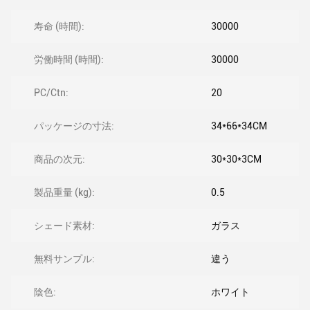
寿命 (時間):
30000
労働時間 (時間):
30000
PC/Ctn:
20
パッケージの寸法:
34*66*34CM
商品の次元:
30*30*3CM
製品重量 (kg):
0.5
シェード素材:
ガラス
無料サンプル:
違う
陰色:
ホワイト