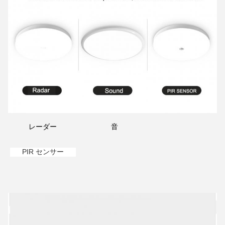
レーダー
音
PIR センサー