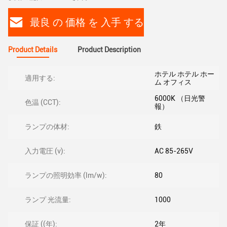
最良 の 価格 を 入手 する
Product Details
Product Description
ホテル ホテル ホー
適用する:
ム オフィス
6000K （日光警
色温 (CCT):
報）
ランプの体材:
鉄
入力電圧 (v):
AC 85-265V
ランプの照明効率 (lm/w):
80
ランプ 光流量:
1000
保証 ((年):
2年