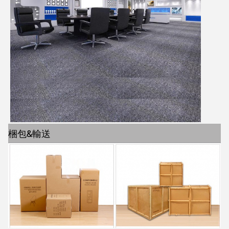
梱包&輸送