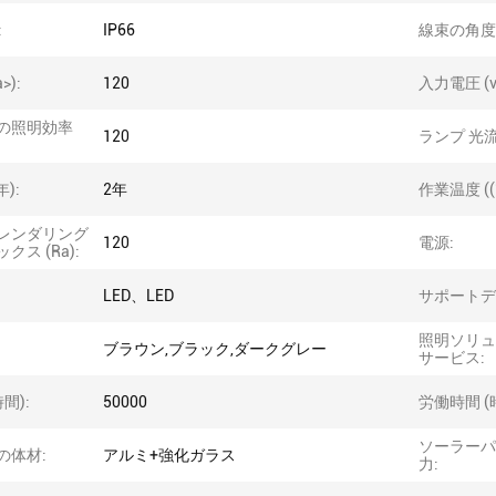
:
IP66
線束の角度 (
>):
120
入力電圧 (v
の照明効率
120
ランプ 光流
:
年):
2年
作業温度 ((°
レンダリング
120
電源:
クス (Ra):
LED、LED
サポートデ
照明ソリュ
ブラウン,ブラック,ダークグレー
サービス:
間):
50000
労働時間 (
ソーラーパ
の体材:
アルミ+強化ガラス
力: