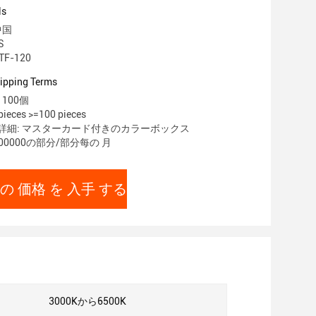
ls
中国
S
F-120
ipping Terms
100個
ieces >=100 pieces
詳細: マスターカード付きのカラーボックス
00000の部分/部分每の 月
の 価格 を 入手 する
:
3000Kから6500K