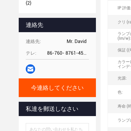
(2)
IP 評価
クリ (ra
連絡先
ランプ
(lm/w)
連絡先:
Mr. David
保証 ((
テレ:
86-760- 8761-4582
カラー
インデッ
光源:
今連絡してください
色:
寿命 (時
私達を郵送しなさい
ランプ