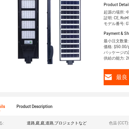
Product Detai
起源の場所: 
証明: CE, RoH
モデル番号: GT
Payment & Sh
最小注文数量: 
価格: $50.00/p
パッケージの
供給の能力: 2
最良 
ils
Product Description
る:
道路,庭,庭,道路,プロジェクトなど
色温 (CCT)