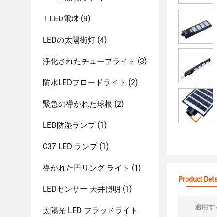
T LED電球
(9)
LEDの太陽街灯
(4)
浄化されたチューブライト
(3)
防水LEDフロードライト
(2)
緊急の導かれた球根
(2)
LED防湿ランプ
(1)
C37 LED ランプ
(1)
導かれた円リング ライト
(1)
Product Deta
LEDセンサー 天井照明
(1)
適用す
太陽光 LED フラッドライト