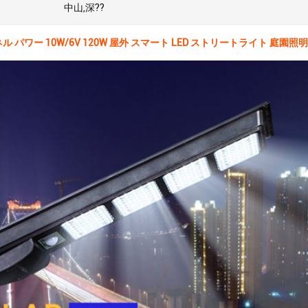
中山,深??
 パワー 10W/6V 120W 屋外 スマート LED ストリートライト 庭園照明