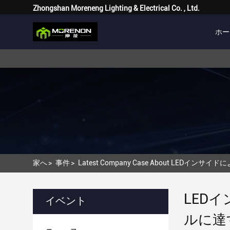
Zhongshan Moreneng Lighting & Electrical Co. , Ltd.
ホー
家へ
>
事件
>
Latest Company Case About LED
LED
イベント
ルに達