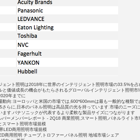
ェント照明は2018年に世界のインテリジェント照明市場の33.5%を占
ルと価値成長の機会がもたらされるグローバルインテリジェント照明市場
2020年までに
動向:ヨーロッパと米国の市場では,600*600mmは最も一般的な種類で
0-5さらに,日本のパネル照明は高品質の光を持っています.市場のニー
います.パナソニックが代表するより柔軟な製品サイズにつながります
e シルバーメンバーレポート - 2Q18 商業照明,スマート照明,パネルライト市
明とスマート照明市場規模
1 世界LED商用照明市場規模
界LED商用照明 チューブ,トロファー,パネル照明 地域市場シェア