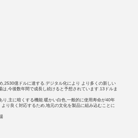
め,2530億ドルに達する.デジタル化により より多くの新しい
は,今後数年間で成長し続けると予想されています.13ドルま
あり,主に暗くする機能.暖かい白色,一般的に使用寿命が40年
ズに より良く対応するため,地元の文化を製品に組み込むことに
場