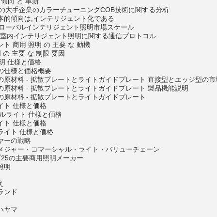
 傾向 と 革新
カーの大手企業のカラーチューニングCOB技術に関する分析
本的傾向は,インテリジェント化である
20 グローバルインテリジェント照明市場スケール
20年 室内インテリジェント照明に関する通信プロトコル
ト 商用 照明 の 主要 な 動機
 の 主要 な 制限 要因
照明 仕様と価格
の仕様と価格概要
の原材料 - 拡散プレートとライトガイドプレート 直接型とエッジ型の
の原材料 - 拡散プレートとライトガイドプレート 製品機能説明
の原材料 - 拡散プレートとライトガイドプレート
イト 仕様と価格
ルライト 仕様と価格
イト 仕様と価格
ライト 仕様と価格
ヤーの戦略
メジャー・コマーシャル・ライト・バリューチェーン
ップ25の主要商用照明メーカー
照明
え
ランド
ハヤマ