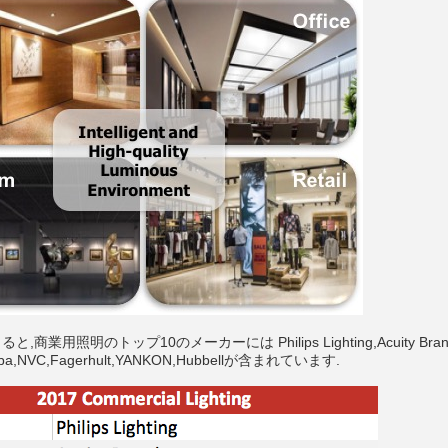
よると,商業用照明のトップ10のメーカーには Philips Lighting,Acuity Brands
shiba,NVC,Fagerhult,YANKON,Hubbellが含まれています.