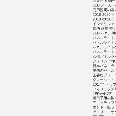
商業照明 開発
LED メー
商用照明の基
2018-20
2018~20
インテリジェン
知的 商業 照明
LED パネル
パネルライト
パネルライト
パネルライト
パネルライト
欧州パネルラ
アメリカ パネ
日本パネルラ
中国のパネル
主要なプレー
グローバル・
2017年 ト
フィリップス
LEDVANCE
遺伝子組み換
アキュティブ
エンドー照明
アイリス・オ