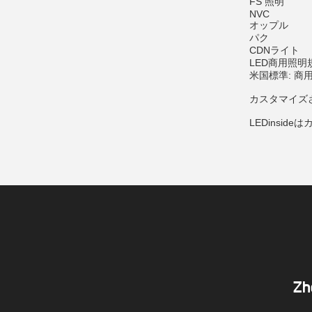
FS 照明
NVC
オップル
パク
CDNライト
LED商用照明
米国標準: 商
カスタマイズさ
LEDinsi
Zh