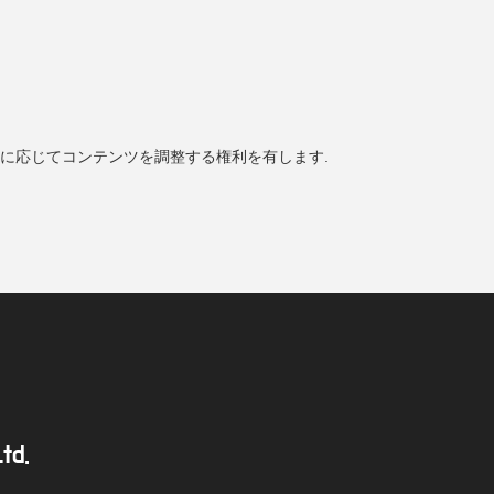
傾向に応じてコンテンツを調整する権利を有します.
td.