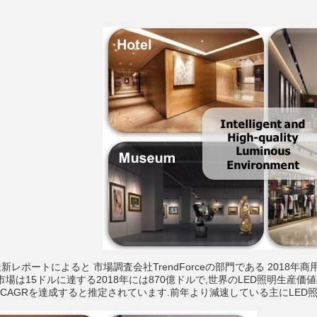
deの最新レポートによると 市場調査会社TrendForceの部門である 201
場は15ドルに達する2018年には870億ドルで,世界のLED照明生産価値の
のCAGRを達成すると推定されています.前年より減速している主にLED